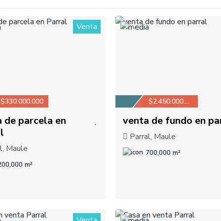
Venta
1
$330.000.000
$2.450.000.000
 de parcela en
venta de fundo en pa
l
Parral, Maule
l, Maule
700,000 m²
200,000 m²
Venta