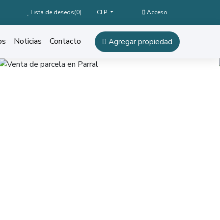
Lista de deseos(
0
)
Acceso
CLP
os
Noticias
Contacto
Agregar propiedad