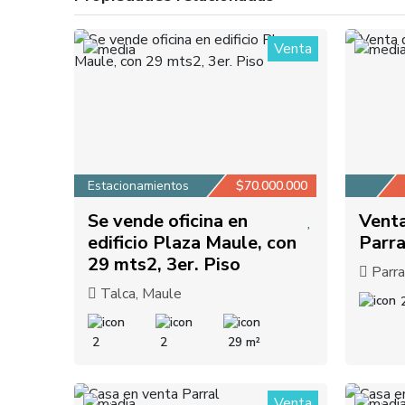
Venta
1
1
Estacionamientos
$70.000.000
Se vende oficina en
Venta
edificio Plaza Maule, con
Parra
29 mts2, 3er. Piso
Parra
Talca, Maule
2
2
29 m²
Venta