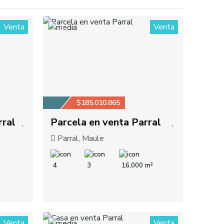
Venta
Venta
3
$185.010.865
rral
Parcela en venta Parral
Parral, Maule
4
3
16,000 m²
Venta
Venta