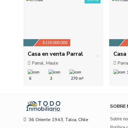
2
2
$115.000.000
Casa en venta Parral
Casa 
Parral, Maule
Parra
6
2
270 m²
SOBRE
Sobre no
36 Oriente 1943, Talca, Chile
Política 