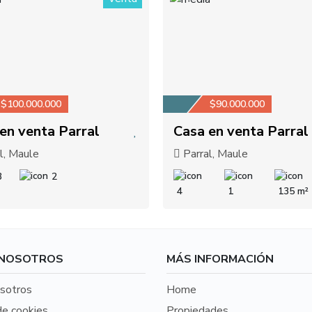
1
$100.000.000
$90.000.000
en venta Parral
Casa en venta Parral
l, Maule
Parral, Maule
3
2
4
1
135 m²
 NOSOTROS
MÁS INFORMACIÓN
sotros
Home
de cookies
Propiedades