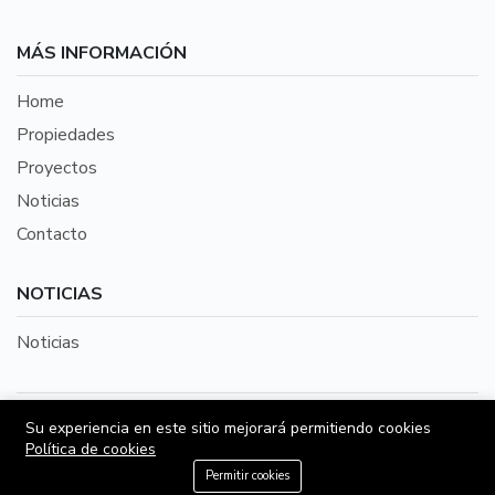
MÁS INFORMACIÓN
Home
Propiedades
Proyectos
Noticias
Contacto
NOTICIAS
Noticias
©2026 Todo Inmobiliario es una aplicación
Su experiencia en este sitio mejorará permitiendo cookies
Política de cookies
perteneciente a VendoOnline SpA | Desarrollada por
+56972003619
Brouter SpA
Permitir cookies