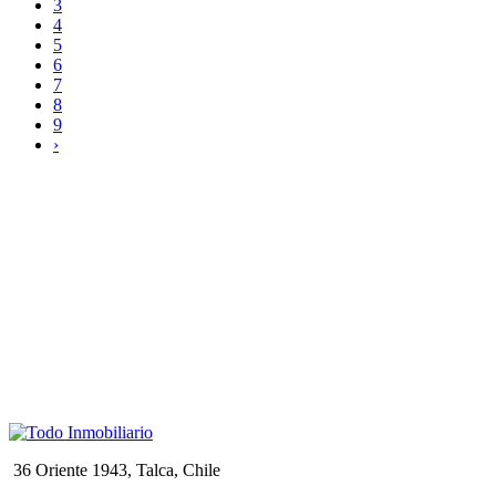
3
4
5
6
7
8
9
›
36 Oriente 1943, Talca, Chile