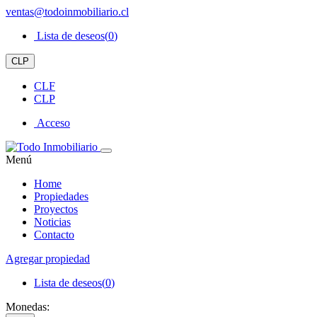
ventas@todoinmobiliario.cl
Lista de deseos(
0
)
CLP
CLF
CLP
Acceso
Menú
Home
Propiedades
Proyectos
Noticias
Contacto
Agregar propiedad
Lista de deseos(
0
)
Monedas: