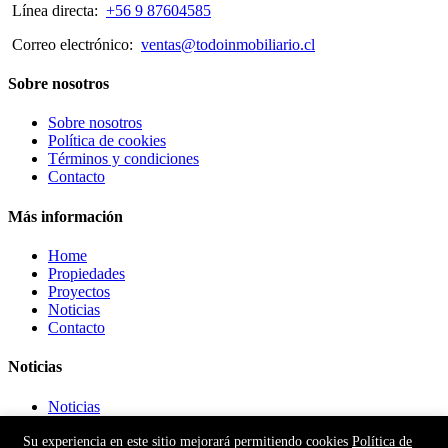
Línea directa:
+56 9 87604585
Correo electrónico:
ventas@todoinmobiliario.cl
Sobre nosotros
Sobre nosotros
Política de cookies
Términos y condiciones
Contacto
Más información
Home
Propiedades
Proyectos
Noticias
Contacto
Noticias
Noticias
©2026 Todo Inmobiliario es una aplicación perteneciente a
Su experiencia en este sitio mejorará permitiendo cookies
Política de