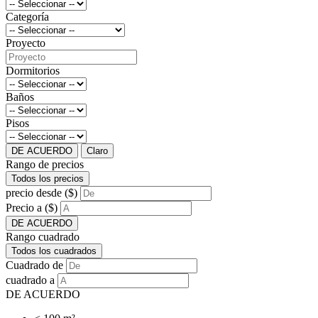
Categoría
Proyecto
Dormitorios
Baños
Pisos
DE ACUERDO
Claro
Rango de precios
Todos los precios
precio desde ($)
Precio a ($)
DE ACUERDO
Rango cuadrado
Todos los cuadrados
Cuadrado de
cuadrado a
DE ACUERDO