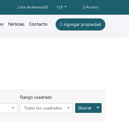
Lista de deseos(
0
)
Acceso
CLP
os
Noticias
Contacto
Agregar propiedad
Rango cuadrado
Toggle Dropdo
Buscar
s
Todos los cuadrados