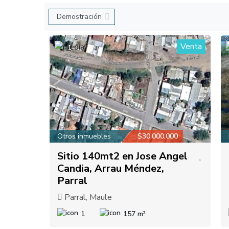
Venta
1
Otros inmuebles
$30.000.000
Sitio 140mt2 en Jose Angel
Candia, Arrau Méndez,
Parral
Parral, Maule
1
157 m²