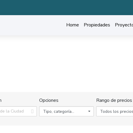
Home
Propiedades
Proyect
DESCUBRE NUESTRAS PROPIEDADES
Hogar
Propiedades en Parral
n
Opciones
Rango de precios
Tipo, categoría...
Todos los precio