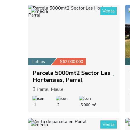
Venta
7
Loteos
$62.000.000
Parcela 5000mt2 Sector Las
Hortensias, Parral
Parral, Maule
1
2
5,000 m²
Venta
1