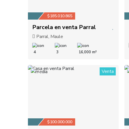
$185.010.865
Parcela en venta Parral
Parral, Maule
4
3
16,000 m²
Venta
2
$100.000.000