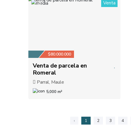
Venta
3
$80.000.000
Venta de parcela en
Romeral
Parral, Maule
5,000 m²
‹
1
2
3
4