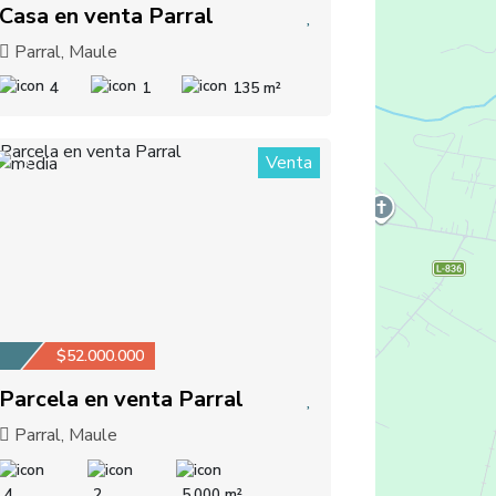
Casa en venta Parral
Parral, Maule
4
1
135 m²
Venta
2
$52.000.000
Parcela en venta Parral
Parral, Maule
4
2
5,000 m²