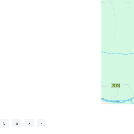
5
6
7
›