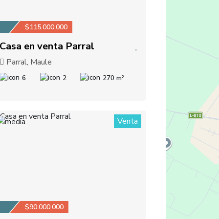
$115.000.000
Casa en venta Parral
Parral, Maule
6
2
270 m²
Venta
1
$90.000.000