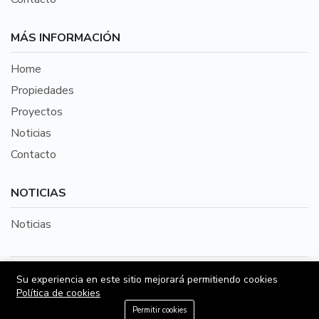
MÁS INFORMACIÓN
Home
Propiedades
Proyectos
Noticias
Contacto
NOTICIAS
Noticias
©2026 Todo Inmobiliario es una aplicación
Su experiencia en este sitio mejorará permitiendo cookies
Política de cookies
perteneciente a VendoOnline SpA | Desarrollada por
+56 9 87604585
Brouter SpA
Permitir cookies