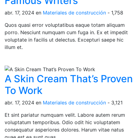
Famous Writers
abr. 17, 2024
en
Materiales de construcción
-
1,758
Quos quasi error voluptatibus eaque totam aliquam
porro. Nesciunt numquam cum fuga in. Ex et impedit
voluptate in facilis ut delectus. Excepturi saepe hic
illum et.
A Skin Cream That’s Proven
To Work
abr. 17, 2024
en
Materiales de construcción
-
3,121
Et sint pariatur numquam velit. Labore autem rerum
voluptatum temporibus. Odio odit hic voluptatem
consequatur asperiores dolores. Harum vitae natus
quae est ea sunt quas.