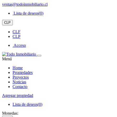
ventas@todoinmobiliario.cl
Lista de deseos(
0
)
CLP
CLF
CLP
Acceso
Menú
Home
Propiedades
Proyectos
Noticias
Contacto
Agregar propiedad
Lista de deseos(
0
)
Monedas: