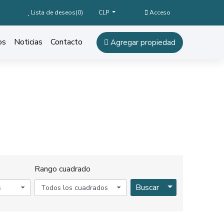
Lista de deseos(
0
)
Acceso
CLP
os
Noticias
Contacto
Agregar propiedad
Rango cuadrado
Toggle Dropdo
Buscar
s
Todos los cuadrados