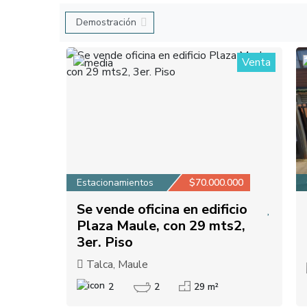
Venta
1
Estacionamientos
$70.000.000
Se vende oficina en edificio
Plaza Maule, con 29 mts2,
3er. Piso
Talca, Maule
2
2
29 m²