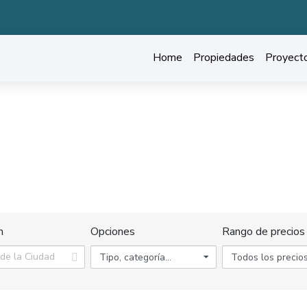
Home
Propiedades
Proyect
DESCUBRE NUESTRAS PROPIEDADES
Hogar
Propiedades en Talca
n
Opciones
Rango de precios
Tipo, categoría...
Todos los precio