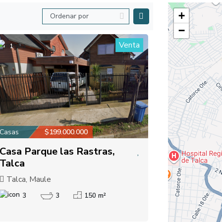
+
−
Venta
1
Casas
$199.000.000
Casa Parque las Rastras,
Talca
Talca, Maule
3
3
150 m²