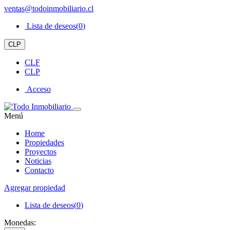
ventas@todoinmobiliario.cl
Lista de deseos(
0
)
CLP
CLF
CLP
Acceso
Menú
Home
Propiedades
Proyectos
Noticias
Contacto
Agregar propiedad
Lista de deseos(
0
)
Monedas: