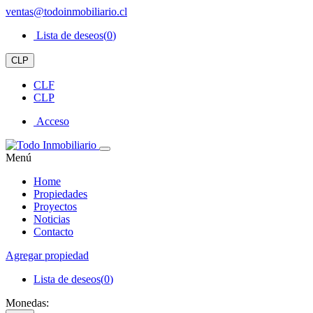
ventas@todoinmobiliario.cl
Lista de deseos(
0
)
CLP
CLF
CLP
Acceso
Menú
Home
Propiedades
Proyectos
Noticias
Contacto
Agregar propiedad
Lista de deseos(
0
)
Monedas: