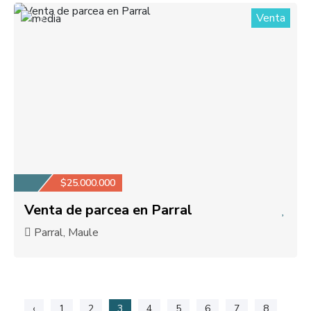
Venta
2
$25.000.000
Venta de parcea en Parral
Parral, Maule
‹
1
2
3
4
5
6
7
8