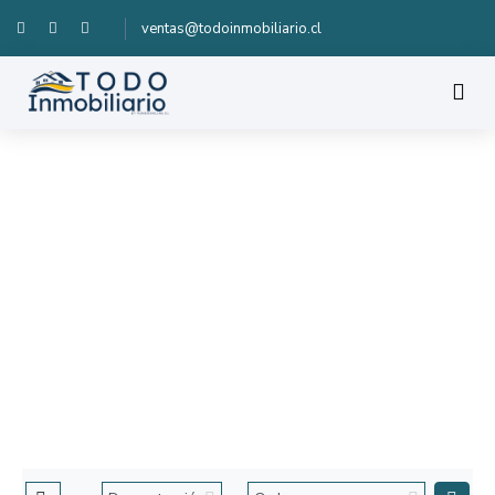
ventas@todoinmobiliario.cl
DESCUBRE NUESTRAS
PROPIEDADES
Cada lugar es una buena opción, lo ayudará a tomar la
decisión correcta, no pierda la oportunidad de descubrir
nuestras maravillosas propiedades.
Hogar
Propiedades