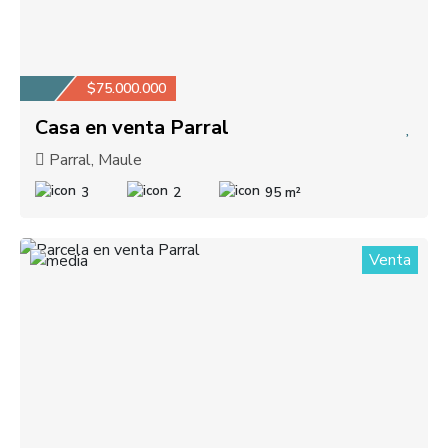
$75.000.000
Casa en venta Parral
Parral, Maule
3
2
95 m²
Venta
1