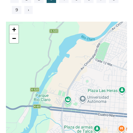
9
›
+
−