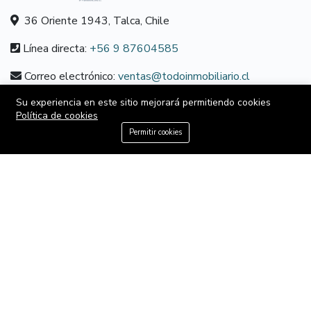
36 Oriente 1943, Talca, Chile
Línea directa:
+56 9 87604585
Correo electrónico:
ventas@todoinmobiliario.cl
Su experiencia en este sitio mejorará permitiendo cookies
Política de cookies
SOBRE NOSOTROS
+56 9 87604585
Permitir cookies
Sobre nosotros
Política de cookies
Términos y condiciones
Contacto
MÁS INFORMACIÓN
Home